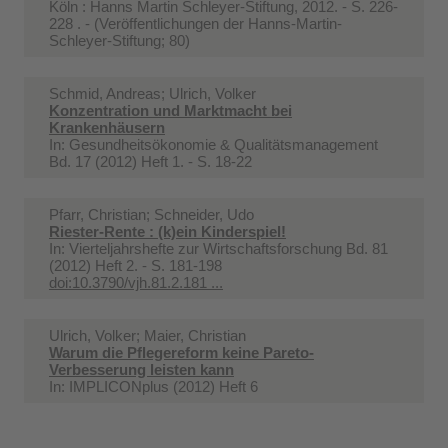
Köln : Hanns Martin Schleyer-Stiftung, 2012. - S. 226-
228 . - (Veröffentlichungen der Hanns-Martin-
Schleyer-Stiftung; 80)
Schmid, Andreas; Ulrich, Volker
Konzentration und Marktmacht bei
Krankenhäusern
In:
Gesundheitsökonomie & Qualitätsmanagement
Bd. 17 (2012) Heft 1. - S. 18-22
Pfarr, Christian; Schneider, Udo
Riester-Rente : (k)ein Kinderspiel!
In:
Vierteljahrshefte zur Wirtschaftsforschung Bd. 81
(2012) Heft 2. - S. 181-198
doi:10.3790/vjh.81.2.181 ...
Ulrich, Volker; Maier, Christian
Warum die Pflegereform keine Pareto-
Verbesserung leisten kann
In:
IMPLICONplus (2012) Heft 6