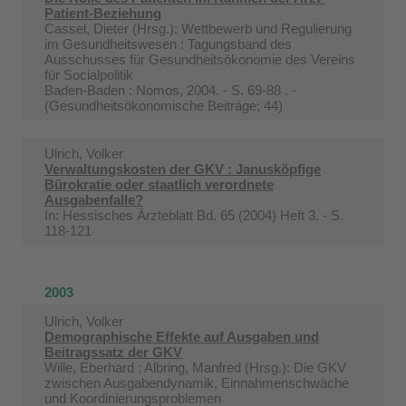
Patient-Beziehung
Cassel, Dieter (Hrsg.): Wettbewerb und Regulierung
im Gesundheitswesen : Tagungsband des
Ausschusses für Gesundheitsökonomie des Vereins
für Socialpolitik
Baden-Baden : Nomos, 2004. - S. 69-88 . -
(Gesundheitsökonomische Beiträge; 44)
Ulrich, Volker
Verwaltungskosten der GKV : Janusköpfige
Bürokratie oder staatlich verordnete
Ausgabenfalle?
In:
Hessisches Ärzteblatt Bd. 65 (2004) Heft 3. - S.
118-121
2003
Ulrich, Volker
Demographische Effekte auf Ausgaben und
Beitragssatz der GKV
Wille, Eberhard ; Albring, Manfred (Hrsg.): Die GKV
zwischen Ausgabendynamik, Einnahmenschwäche
und Koordinierungsproblemen