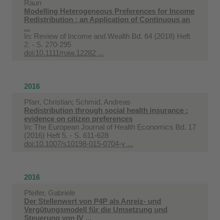
Raun
Modelling Heterogeneous Preferences for Income
Redistribution : an Application of Continuous an
...
In:
Review of Income and Wealth Bd. 64 (2018) Heft
2. - S. 270-295
doi:10.1111/roiw.12282 ...
2016
Pfarr, Christian; Schmid, Andreas
Redistribution through social health insurance :
evidence on citizen preferences
In:
The European Journal of Health Economics Bd. 17
(2016) Heft 5. - S. 611-628
doi:10.1007/s10198-015-0704-y ...
2016
Pfeifer, Gabriele
Der Stellenwert von P4P als Anreiz- und
Vergütungsmodell für die Umsetzung und
Steuerung von IV ...