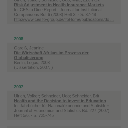
Risk Adjustment in Health Insurance Markets
In:
CESifo Dice Report : Journal for Institutional
Comparisons Bd. 6 (2008) Heft 3. - S. 37-49
http://www.cesifo-group.de/ifoHome/publications/do ...
2008
Gareiß, Jeanine
Die Wirtschaft Afrikas im Prozess der
Globalisierung
Berlin, Logos, 2008
(Dissertation, 2007, )
2007
Ulrich, Volker; Schneider, Udo; Schneider, Brit
Health and the Decision to invest in Education
In:
Jahrbücher für Nationalökonomie und Statistik =
Journal of Economics and Statistics Bd. 227 (2007)
Heft 5/6. - S. 725-745