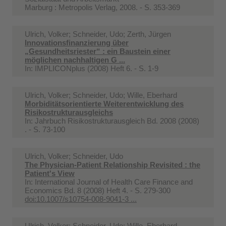
Marburg : Metropolis Verlag, 2008. - S. 353-369
Ulrich, Volker; Schneider, Udo; Zerth, Jürgen
Innovationsfinanzierung über
„Gesundheitsriester“ : ein Baustein einer
möglichen nachhaltigen G ...
In:
IMPLICONplus (2008) Heft 6. - S. 1-9
Ulrich, Volker; Schneider, Udo; Wille, Eberhard
Morbiditätsorientierte Weiterentwicklung des
Risikostrukturausgleichs
In:
Jahrbuch Risikostrukturausgleich Bd. 2008 (2008)
. - S. 73-100
Ulrich, Volker; Schneider, Udo
The Physician-Patient Relationship Revisited : the
Patient's View
In:
International Journal of Health Care Finance and
Economics Bd. 8 (2008) Heft 4. - S. 279-300
doi:10.1007/s10754-008-9041-3 ...
Ulrich, Volker; Schneider, Udo; Wille, Eberhard