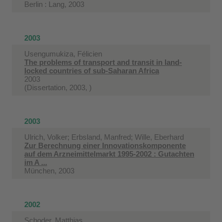
Berlin : Lang, 2003
2003
Usengumukiza, Félicien
The problems of transport and transit in land-
locked countries of sub-Saharan Africa
2003
(Dissertation, 2003, )
2003
Ulrich, Volker; Erbsland, Manfred; Wille, Eberhard
Zur Berechnung einer Innovationskomponente
auf dem Arzneimittelmarkt 1995-2002 : Gutachten
im A ...
München, 2003
2002
Schoder, Matthias