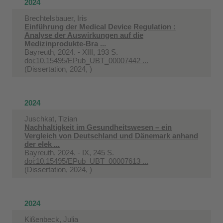
2024
Brechtelsbauer, Iris
Einführung der Medical Device Regulation :
Analyse der Auswirkungen auf die
Medizinprodukte-Bra ...
Bayreuth, 2024. - XIII, 193 S.
doi:10.15495/EPub_UBT_00007442 ...
(Dissertation, 2024, )
2024
Juschkat, Tizian
Nachhaltigkeit im Gesundheitswesen – ein
Vergleich von Deutschland und Dänemark anhand
der elek ...
Bayreuth, 2024. - IX, 245 S.
doi:10.15495/EPub_UBT_00007613 ...
(Dissertation, 2024, )
2024
Kißenbeck, Julia