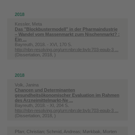
2018
Kessler, Meta
Das "Blockbustermodell" in der Pharmaindustrie
– Wandel vom Massenmarkt zum Nischenmarkt? :
Ein ...
Bayreuth, 2018. - XVI, 170 S.
http://nbn-resolving.org/urn:nbn:de:bvb:703-epub-3 ...
(Dissertation, 2018, )
2018
Volk, Janina
Chancen und Determinanten
gesundheitsökonomischer Evaluation im Rahmen
des Arzneimittelmarkt-Ne ...
Bayreuth, 2018. - XI, 204 S.
http://nbn-resolving.org/urn:nbn:de:bvb:703-epub-3 ...
(Dissertation, 2018, )
Pfarr, Christian; Schmid, Andreas; Mørkbak, Morten