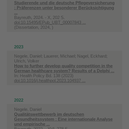
Studierende und die deutsche Pflegeversicherung
: Präferenzen unter besonderer Berücksichtigung
...
Bayreuth, 2024. - X, 202 S.
doi:10.15495/EPub_UBT_00007843 ...
(Dissertation, 2024, )
2023
Negele, Daniel; Lauerer, Michael; Nagel, Eckhard;
Ulrich, Volker
How to further develop quality competition in the
German healthcare system? Results of a Delphi ...
In:
Health Policy Bd. 138 (2023)
doi:10.1016/j.healthpol.2023.104937 ...
2022
Negele, Daniel
Qualitätswettbewerb im deutschen
Gesundheitssystem : Eine internationale Analyse
und empirische ...
Bayreuth, 2022. - XVI, 278 S.