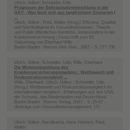
Ulrich, Volker; Schneider, Udo
Prognosen der Beitragssatzentwicklung in der
GKV - Was lässt sich aus langfristigen Szenarien l
...
Ulrich, Volker ; Ried, Walter (Hrsg.): Effizienz, Qualität
und Nachhaltigkeit im Gesundheitswesen : Theorie
und Politik öffentlichen Handelns, insbesondere in der
Krankenversicherung ; Festschrift zum 65.
Geburtstag von Eberhard Wille
Baden-Baden : Nomos-Verl.-Ges., 2007. - S. 777-795
Ulrich, Volker; Schneider, Udo; Wille, Eberhard
Die Weiterentwicklung des
Krankenversicherungsmarktes : Wettbewerb und
Risiko­strukturausgleich ...
Wille, Eberhard ; Ulrich, Volker ; Schneider, Udo
(Hrsg.): Wettbewerb und Risikostrukturausgleich im
internationalen Vergleich : Erfahrungen aus den USA,
der Schweiz, den Niederlanden und Deutschland
Baden-Baden : Nomos Verlag, 2007. - S. 15-67 . -
(Beiträge zum Gesundheitsmanagement; 17)
Ulrich, Volker; Nachtkamp, Hans Heinrich; Ried,
Walter