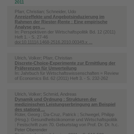
2011
Pfarr, Christian; Schneider, Udo
Anreizeffekte und Angebotsinduzierung im
Rahmen der Riester-Rente : Eine empirische
Analyse ges ...
In:
Perspektiven der Wirtschaftspolitik Bd. 12 (2011)
Heft 1. - S. 27-46
doi:10.1111/j.1468-2516.2010.00349.x ...
Ulrich, Volker; Pfarr, Christian
Discrete-Choice-Experimente zur Ermittlung der
Präferenzen für Umverteilung
In:
Jahrbuch für Wirtschaftswissenschaften = Review
of Economics Bd. 62 (2011) Heft 3. - S. 232-262
Ulrich, Volker; Schmid, Andreas
Dynamik und Ordnung : Strukturen der
medizinischen Leistungserbringung am Beispiel
des stationä ...
Rüter, Georg ; Da-Cruz, Patrick ; Schwegel, Philipp
(Hrsg.): Gesundheitsökonomie und Wirtschaftspolitik
: Festschrift zum 70. Geburtstag von Prof. Dr. Dr. h.c.
Peter Oberender