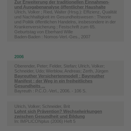
Zur Erweiterung der traditionellen Einnahmen-
und Ausgabenanalyse öffentlicher Haushalte
Ulrich, Volker ; Ried, Walter (Hrsg.): Effizienz, Qualität
und Nachhaltigkeit im Gesundheitswesen : Theorie
und Politik öffentlichen Handelns, insbesondere in der
Krankenversicherung ; Festschrift zum 65.
Geburtstag von Eberhard Wille
Baden-Baden : Nomos-Verl.-Ges., 2007
2006
Oberender, Peter; Felder, Stefan; Ulrich, Volker;
Schneider, Udo; Werblow, Andreas; Zerth, Jürgen
Bayreuther Versichertenmodell : Bayreuther
Manifest ; der Weg in ein freiheitliches
Gesundheits ...
Bayreuth : P.C.O.-Verl., 2006. - 106 S.
Ulrich, Volker; Schneider, Brit
Lohnt sich Prävention? Wechselwirkungen
zwischen Gesundheit und Bildung
In:
IMPLICONplus (2006) Heft 5