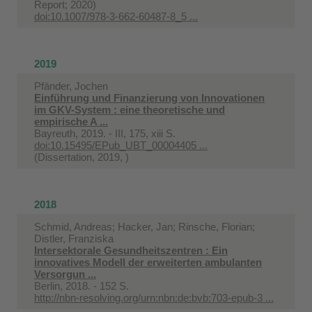
Report; 2020)
doi:10.1007/978-3-662-60487-8_5 ...
2019
Pfänder, Jochen
Einführung und Finanzierung von Innovationen
im GKV-System : eine theoretische und
empirische A ...
Bayreuth, 2019. - III, 175, xiii S.
doi:10.15495/EPub_UBT_00004405 ...
(Dissertation, 2019, )
2018
Schmid, Andreas; Hacker, Jan; Rinsche, Florian;
Distler, Franziska
Intersektorale Gesundheitszentren : Ein
innovatives Modell der erweiterten ambulanten
Versorgun ...
Berlin, 2018. - 152 S.
http://nbn-resolving.org/urn:nbn:de:bvb:703-epub-3 ...