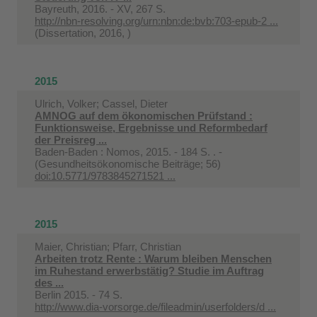
Bayreuth, 2016. - XV, 267 S.
http://nbn-resolving.org/urn:nbn:de:bvb:703-epub-2 ...
(Dissertation, 2016, )
2015
Ulrich, Volker; Cassel, Dieter
AMNOG auf dem ökonomischen Prüfstand :
Funktionsweise, Ergebnisse und Reformbedarf
der Preisreg ...
Baden-Baden : Nomos, 2015. - 184 S. . -
(Gesundheitsökonomische Beiträge; 56)
doi:10.5771/9783845271521 ...
2015
Maier, Christian; Pfarr, Christian
Arbeiten trotz Rente : Warum bleiben Menschen
im Ruhestand erwerbstätig? Studie im Auftrag
des ...
Berlin 2015. - 74 S.
http://www.dia-vorsorge.de/fileadmin/userfolders/d ...