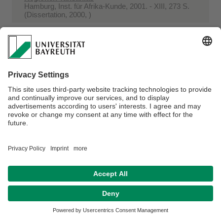
Hamburg, Inst. für Afrika-Kunde, 2001. - XIII, 273 S.
(Dissertation, 2000, )
Ulrich, Volker; Müller-Bohn, Thomas
Innovationen im Arzneimittelmarkt : Wie lassen
sich Arzneimittelinnovationen bei der Budgetbere
...
In:
Deutsche Apotheker-Zeitung Bd. 141 (2001) Heft
8. - S. 54-59
2001
Seltsam, Christian
Kommunale Wirtschaftsförderung : Ziele,
Instrumente, Erfolgskontrolle
Bayreuth, Verl. PCO, 2001. - IX, 292 S. (Dissertation,
2001, )
2001
Egbert, Henrik