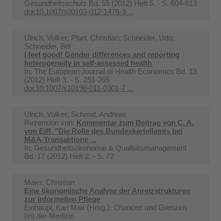
Gesundheitsschutz Bd. 55 (2012) Heft 5. - S. 604-613
doi:10.1007/s00103-012-1478-3 ...
Ulrich, Volker; Pfarr, Christian; Schneider, Udo;
Schneider, Brit
I feel good! Gender differences and reporting
heterogeneity in self-assessed health
In:
The European Journal of Health Economics Bd. 13
(2012) Heft 3. - S. 251-265
doi:10.1007/s10198-011-0301-7 ...
Ulrich, Volker; Schmid, Andreas
Rezension von:
Kommentar zum Beitrag von C. A.
von Eiff, "Die Rolle des Bundeskartellamts bei
M&A-Transaktione ...
In:
Gesundheitsökonomie & Qualitätsmanagement
Bd. 17 (2012) Heft 2. - S. 72
Maier, Christian
Eine ökonomische Analyse der Anreizstrukturen
zur informellen Pflege
Einhäupl, Karl Max (Hrsg.): Chancen und Grenzen
(in) der Medizin