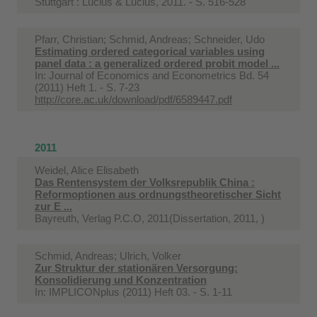
Stuttgart : Lucius & Lucius, 2011. - S. 516-528
Pfarr, Christian; Schmid, Andreas; Schneider, Udo
Estimating ordered categorical variables using
panel data : a generalized ordered probit model ...
In:
Journal of Economics and Econometrics Bd. 54
(2011) Heft 1. - S. 7-23
http://core.ac.uk/download/pdf/6589447.pdf
2011
Weidel, Alice Elisabeth
Das Rentensystem der Volksrepublik China :
Reformoptionen aus ordnungstheoretischer Sicht
zur E ...
Bayreuth, Verlag P.C.O, 2011(Dissertation, 2011, )
Schmid, Andreas; Ulrich, Volker
Zur Struktur der stationären Versorgung:
Konsolidierung und Konzentration
In:
IMPLICONplus (2011) Heft 03. - S. 1-11